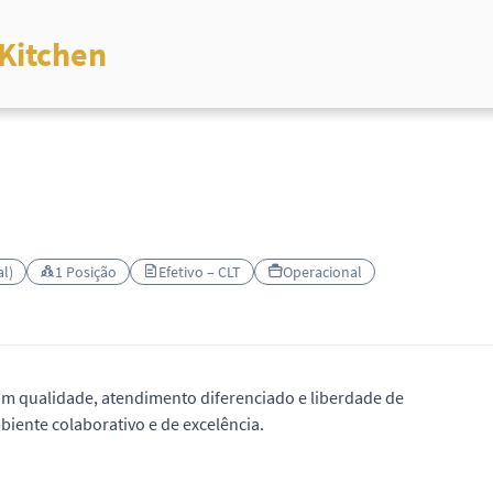
Kitchen
l)
1 Posição
Efetivo – CLT
Operacional
com qualidade, atendimento diferenciado e liberdade de
iente colaborativo e de excelência.